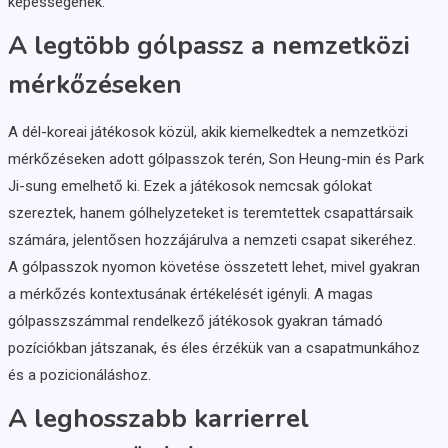
képességének.
A legtöbb gólpassz a nemzetközi
mérkőzéseken
A dél-koreai játékosok közül, akik kiemelkedtek a nemzetközi
mérkőzéseken adott gólpasszok terén, Son Heung-min és Park
Ji-sung emelhető ki. Ezek a játékosok nemcsak gólokat
szereztek, hanem gólhelyzeteket is teremtettek csapattársaik
számára, jelentősen hozzájárulva a nemzeti csapat sikeréhez.
A gólpasszok nyomon követése összetett lehet, mivel gyakran
a mérkőzés kontextusának értékelését igényli. A magas
gólpasszszámmal rendelkező játékosok gyakran támadó
pozíciókban játszanak, és éles érzékük van a csapatmunkához
és a pozicionáláshoz.
A leghosszabb karrierrel