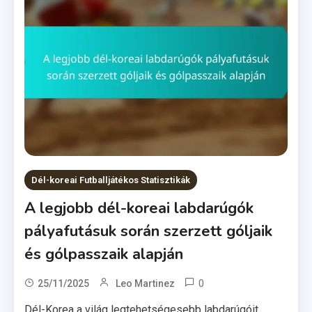
Dél-koreai Futballjátékos Statisztikák
A legjobb dél-koreai labdarúgók
pályafutásuk során szerzett góljaik
és gólpasszaik alapján
0
25/11/2025
Leo Martinez
Dél-Korea a világ legtehetségesebb labdarúgóit