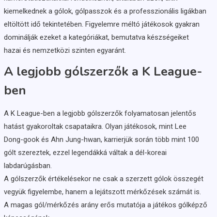
kiemelkednek a gólok, gólpasszok és a professzionális ligákban
eltöltött idő tekintetében. Figyelemre méltó játékosok gyakran
dominálják ezeket a kategóriákat, bemutatva készségeiket
hazai és nemzetközi szinten egyaránt.
A legjobb gólszerzők a K League-
ben
A K League-ben a legjobb gólszerzők folyamatosan jelentős
hatást gyakoroltak csapataikra. Olyan játékosok, mint Lee
Dong-gook és Ahn Jung-hwan, karrierjük során több mint 100
gólt szereztek, ezzel legendákká váltak a dél-koreai
labdarúgásban.
A gólszerzők értékelésekor ne csak a szerzett gólok összegét
vegyük figyelembe, hanem a lejátszott mérkőzések számát is.
A magas gól/mérkőzés arány erős mutatója a játékos gólképző