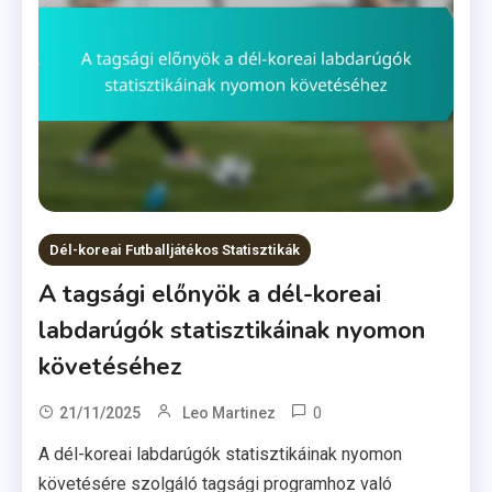
Dél-koreai Futballjátékos Statisztikák
A tagsági előnyök a dél-koreai
labdarúgók statisztikáinak nyomon
követéséhez
0
21/11/2025
Leo Martinez
A dél-koreai labdarúgók statisztikáinak nyomon
követésére szolgáló tagsági programhoz való