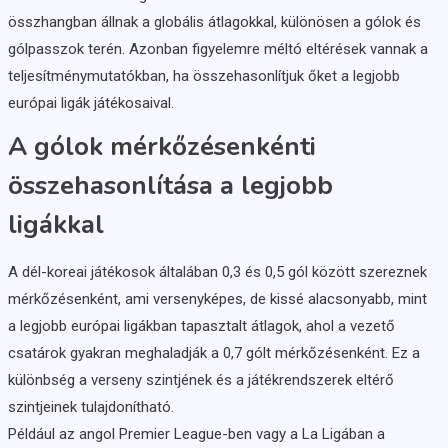
összhangban állnak a globális átlagokkal, különösen a gólok és
gólpasszok terén. Azonban figyelemre méltó eltérések vannak a
teljesítménymutatókban, ha összehasonlítjuk őket a legjobb
európai ligák játékosaival.
A gólok mérkőzésenkénti
összehasonlítása a legjobb
ligákkal
A dél-koreai játékosok általában 0,3 és 0,5 gól között szereznek
mérkőzésenként, ami versenyképes, de kissé alacsonyabb, mint
a legjobb európai ligákban tapasztalt átlagok, ahol a vezető
csatárok gyakran meghaladják a 0,7 gólt mérkőzésenként. Ez a
különbség a verseny szintjének és a játékrendszerek eltérő
szintjeinek tulajdonítható.
Például az angol Premier League-ben vagy a La Ligában a