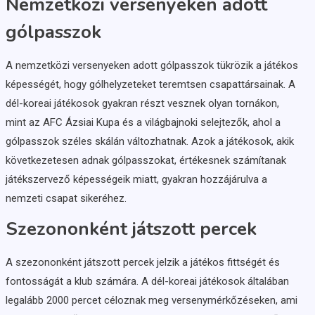
Nemzetközi versenyeken adott
gólpasszok
A nemzetközi versenyeken adott gólpasszok tükrözik a játékos
képességét, hogy gólhelyzeteket teremtsen csapattársainak. A
dél-koreai játékosok gyakran részt vesznek olyan tornákon,
mint az AFC Ázsiai Kupa és a világbajnoki selejtezők, ahol a
gólpasszok széles skálán változhatnak. Azok a játékosok, akik
következetesen adnak gólpasszokat, értékesnek számítanak
játékszervező képességeik miatt, gyakran hozzájárulva a
nemzeti csapat sikeréhez.
Szezononként játszott percek
A szezononként játszott percek jelzik a játékos fittségét és
fontosságát a klub számára. A dél-koreai játékosok általában
legalább 2000 percet céloznak meg versenymérkőzéseken, ami