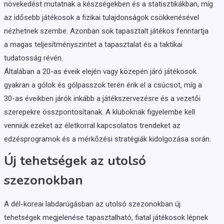
növekedést mutatnak a készségekben és a statisztikákban, míg
az idősebb játékosok a fizikai tulajdonságok csökkenésével
nézhetnek szembe. Azonban sok tapasztalt játékos fenntartja
a magas teljesítményszintet a tapasztalat és a taktikai
tudatosság révén.
Általában a 20-as éveik elején vagy közepén járó játékosok
gyakran a gólok és gólpasszok terén érik el a csúcsot, míg a
30-as éveikben járók inkább a játékszervezésre és a vezetői
szerepekre összpontosítanak. A kluboknak figyelembe kell
venniük ezeket az életkorral kapcsolatos trendeket az
edzésprogramok és a mérkőzési stratégiák kidolgozása során.
Új tehetségek az utolsó
szezonokban
A dél-koreai labdarúgásban az utolsó szezonokban új
tehetségek megjelenése tapasztalható, fiatal játékosok lépnek