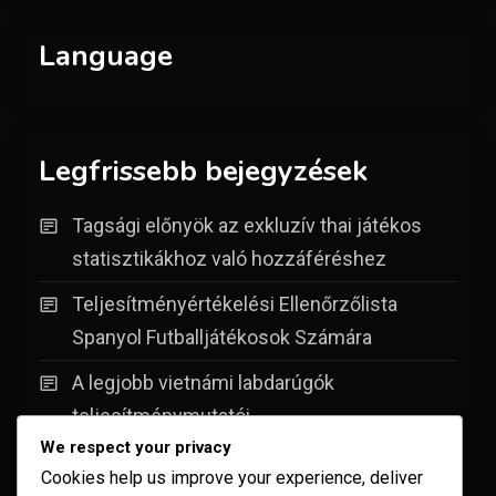
Language
Legfrissebb bejegyzések
Tagsági előnyök az exkluzív thai játékos
statisztikákhoz való hozzáféréshez
Teljesítményértékelési Ellenőrzőlista
Spanyol Futballjátékosok Számára
A legjobb vietnámi labdarúgók
teljesítménymutatói
We respect your privacy
A 2023-as legjobb görög labdarúgók
Cookies help us improve your experience, deliver
teljesítménymutatói