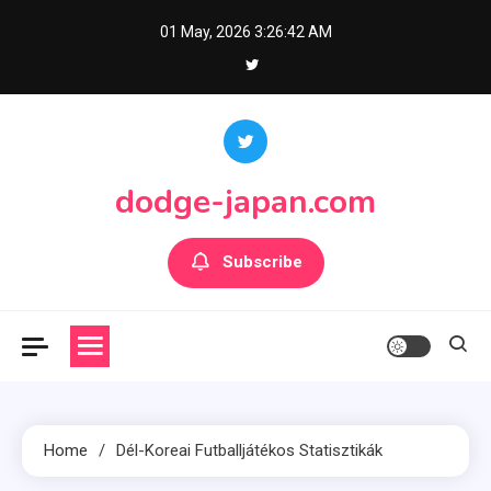
Skip
01 May, 2026
3:26:43 AM
to
content
dodge-japan.com
Subscribe
Home
Dél-Koreai Futballjátékos Statisztikák