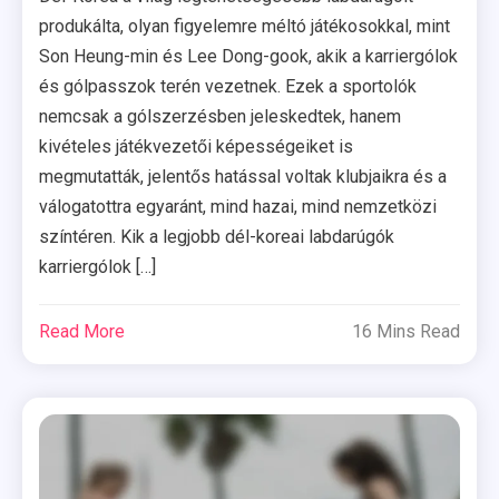
produkálta, olyan figyelemre méltó játékosokkal, mint
Son Heung-min és Lee Dong-gook, akik a karriergólok
és gólpasszok terén vezetnek. Ezek a sportolók
nemcsak a gólszerzésben jeleskedtek, hanem
kivételes játékvezetői képességeiket is
megmutatták, jelentős hatással voltak klubjaikra és a
válogatottra egyaránt, mind hazai, mind nemzetközi
színtéren. Kik a legjobb dél-koreai labdarúgók
karriergólok […]
Read More
16 Mins Read