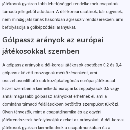
játékosok gyakran több lehetőséggel rendelkeznek csapataik
támadó jellegéből adódóan. A dél-koreai csatárok, bár ügyesek,
nem mindig játszanak hasonlóan agresszív rendszerekben, ami
befolyásolja a gólképződési arányukat.
Gólpassz arányok az európai
játékosokkal szemben
A gólpassz arányok a dél-koreai játékosok esetében 0,2 és 0,4
gólpassz között mozognak mérkőzésenként, ami
összehasonlítható sok középkategóriás európai játékossal.
Ezzel szemben a kiemelkedő európai középpályások 0,5 vagy
annál magasabb gólpassz arányokat érhetnek el, ami a
domináns támadó felállásokban betöltött szerepüket tükrözi.
Olyan tényezők, mint a csapatdinamika és az egyéni
játékrendszerek befolyásolják ezeket az arányokat. A dél-koreai
játékosok gyakran kiemelkednek a csapatmunkában és a