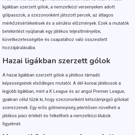
ligákban szerzett gólok, a nemzetközi versenyeken adott
gólpasszok, a szezononként játszott percek, az átlagos
mérkőzésértékelések és a sérülési előzmények. Ezek a mutatók
betekintést nyújtanak egy játékos teljesítményébe,
következetességébe és csapatához való összesített
hozzájárulásába.
Hazai ligákban szerzett gólok
A hazai ligákban szerzett gólok a játékos támadó
képességeinek elsődleges mutatói. A dél-koreai játékosok a
legjobb ligákban, mint a K League és az angol Premier League,
gyakran célul tűzik ki, hogy szezononként kétszámjegyű gólokat
szerezzenek. Egy erős gólmennyiség jelentősen növelheti a
játékos piaci értékét és felkeltheti a nemzetközi klubok
figyelmét.