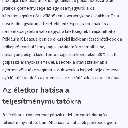
hozzájárultak csapataikhoz gólokkal és gólpasszokkal. Sok
játékos gólmennyisége az egy számjegyűről a kis
kétszámjegyűre nőtt, különösen a versenyképes ligákban. Ez a
növekedés gyakran a fejlettebb edzésprogramoknak és a
nemzetközi játékra való nagyobb kitettségnek tulajdonítható.
Például a K League-ben és a külföldi ligákban játszó játékosok a
gólképződési hatékonyságuk javulásáról számoltak be,
néhányan pedig a kulcsfontosságú mérkőzéseken 30% feletti
gólpassz arányokat értek el. Ezeknek a statisztikáknak a
nyomon követése segíthet a kluboknak a legjobb teljesítményt
nyújtó játékosok és a potenciális szerződések azonosításában.
Az életkor hatása a
teljesítménymutatókra
Az életkor kulcsszerepet játszik a dél-koreai labdarúgók
teljesítménymutatóiban. Általában a fiatalabb játékosok gyors