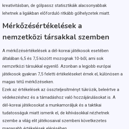
kreativitásban, de gólpassz statisztikáik alacsonyabbak
lehetnek a ligáikban előforduló ritkább gólhelyzetek miatt.
Mérkőzésértékelések a
nemzetközi társakkal szemben
A mérkőzésértékelések a dél-koreai játékosok esetében
általában 6,5 és 7,5 között mozognak 10-ből, ami sok
nemzetközi társukkal egyenlő. Azonban a legjobb európai
játékosok gyakran 7,5 feletti értékeléseket érnek el, különösen a
magas tétű mérkőzéseken.
Ezek az értékelések az összteljesítményt tükrözik, beleértve a
védekezéshez és a támadáshoz való hozzájárulásokat is. A
dél-koreai játékosokat a munkamoráljuk és a taktikai
tudatosságuk miatt ismerik el, de kihívásokkal nézhetnek
szembe a világ elit játékosaival szembeni következetes
magasabb értékelések elérésében.