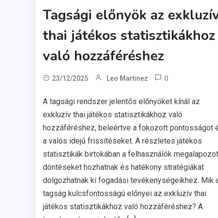
Tagsági előnyök az exkluzí
thai játékos statisztikákhoz
való hozzáféréshez
0
23/12/2025
Leo Martinez
A tagsági rendszer jelentős előnyöket kínál az
exkluzív thai játékos statisztikákhoz való
hozzáféréshez, beleértve a fokozott pontosságot 
a valós idejű frissítéseket. A részletes játékos
statisztikák birtokában a felhasználók megalapozot
döntéseket hozhatnak és hatékony stratégiákat
dolgozhatnak ki fogadási tevékenységeikhez. Mik 
tagság kulcsfontosságú előnyei az exkluzív thai
játékos statisztikákhoz való hozzáféréshez? A