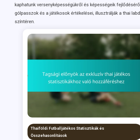
kaphatunk versenyképességükről és képességeik fejlődéséről 
gólpasszok és a játékosok értékelései, illusztrálják a thai la
színtéren.
Thaiföldi Futballjátékos Statisztikák és
Összehasonlítások