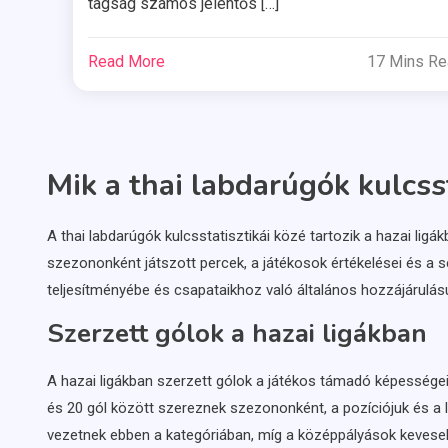
tagság számos jelentős […]
Read More
17 Mins R
Mik a thai labdarúgók kulcsst
A thai labdarúgók kulcsstatisztikái közé tartozik a hazai li
szezononként játszott percek, a játékosok értékelései és a 
teljesítményébe és csapataikhoz való általános hozzájárulás
Szerzett gólok a hazai ligákban
A hazai ligákban szerzett gólok a játékos támadó képességei
és 20 gól között szereznek szezononként, a pozíciójuk és a 
vezetnek ebben a kategóriában, míg a középpályások kevese