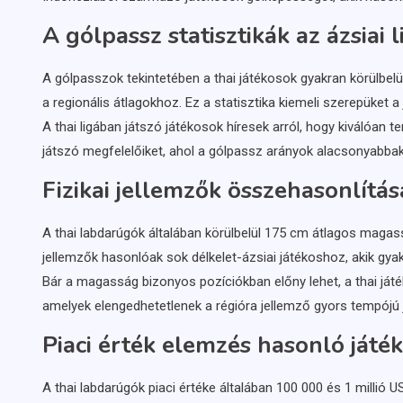
A gólpassz statisztikák az ázsiai 
A gólpasszok tekintetében a thai játékosok gyakran körülbel
a regionális átlagokhoz. Ez a statisztika kiemeli szerepüket 
A thai ligában játszó játékosok híresek arról, hogy kiválóan 
játszó megfelelőiket, ahol a gólpassz arányok alacsonyabbak
Fizikai jellemzők összehasonlítá
A thai labdarúgók általában körülbelül 175 cm átlagos magas
jellemzők hasonlóak sok délkelet-ázsiai játékoshoz, akik g
Bár a magasság bizonyos pozíciókban előny lehet, a thai j
amelyek elengedhetetlenek a régióra jellemző gyors tempójú 
Piaci érték elemzés hasonló ját
A thai labdarúgók piaci értéke általában 100 000 és 1 millió 