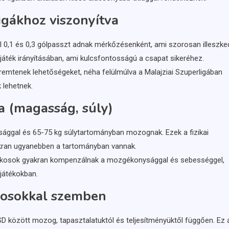
ligákhoz viszonyítva
ül 0,1 és 0,3 gólpasszt adnak mérkőzésenként, ami szorosan illeszke
a játék irányításában, ami kulcsfontosságú a csapat sikeréhez.
teremtenek lehetőségeket, néha felülmúlva a Malajziai Szuperligában
 lehetnek.
sa (magasság, súly)
sággal és 65-75 kg súlytartományban mozognak. Ezek a fizikai
yakran ugyanebben a tartományban vannak.
átékosok gyakran kompenzálnak a mozgékonysággal és sebességgel,
játékokban.
ékosokkal szemben
USD között mozog, tapasztalatuktól és teljesítményüktől függően. Ez 