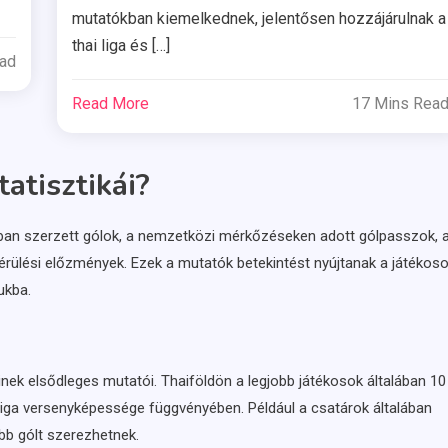
mutatókban kiemelkednek, jelentősen hozzájárulnak a
thai liga és […]
ead
Read More
17 Mins Rea
atisztikái?
gákban szerzett gólok, a nemzetközi mérkőzéseken adott gólpasszok, 
sérülési előzmények. Ezek a mutatók betekintést nyújtanak a játékos
ukba.
nek elsődleges mutatói. Thaiföldön a legjobb játékosok általában 10
liga versenyképessége függvényében. Például a csatárok általában
bb gólt szerezhetnek.