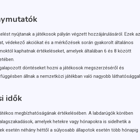
énymutatók
kelést nyújtanak a játékosok pályán végzett hozzájárulásáról. Ezek a
at, védekező akciókat és a mérkőzések során gyakorolt általános
moktól kaphatnak értékeléseket, amelyek általában 6 és 8 között
etében.
galapozott döntéseket hozni a játékosok megszerzéséről és
zefüggésben állnak a nemzetközi játékban való nagyobb láthatósággal
i idők
a játékos megbízhatóságának értékelésében. A labdarúgók körében
lagszakadások, amelyek hetekre vagy hónapokra is sidelhetik a
lések esetén néhány héttől a súlyosabb állapotok esetén több hónapig