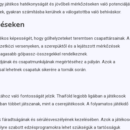
y játékos hatékonyságát és jövőbeli mérkőzéseken való potenciálját
nek, gyakran számításba kerülnek a válogatottba való behíváskor.
zéseken
ékos képességét, hogy gólhelyzeteket teremtsen csapattársainak. A
zetközi versenyeken, a szerepüktől és a lejátszott mérkőzések
magasabb gólpassz-összegekkel rendelkeznek.
ódjának és csapatmunkájának megértéséhez a pályán. Azok a
sal lehetnek csapatuk sikerére a tornák során.
hoz való fontosságát jelzik. Thaiföld legjobb ligáiban a játékosok
ában többet játszanak, mint a cserejátékosok. A folyamatos játékidő
 fáradtságának és sérülésveszélyének kezelésében. Azok a játékos
élyre szabott edzésprogramokra lehet szükségük a tartósságuk