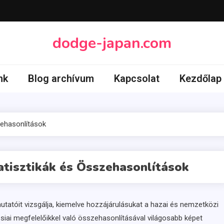
dodge-japan.com
nk
Blog archívum
Kapcsolat
Kezdőlap
zehasonlítások
atisztikák és Összehasonlítások
ymutatóit vizsgálja, kiemelve hozzájárulásukat a hazai és nemzetközi
siai megfelelőikkel való összehasonlításával világosabb képet