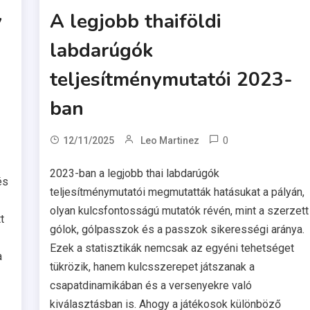
v
A legjobb thaiföldi
labdarúgók
teljesítménymutatói 2023-
ban
0
12/11/2025
Leo Martinez
2023-ban a legjobb thai labdarúgók
és
teljesítménymutatói megmutatták hatásukat a pályán,
olyan kulcsfontosságú mutatók révén, mint a szerzett
t
gólok, gólpasszok és a passzok sikerességi aránya.
Ezek a statisztikák nemcsak az egyéni tehetséget
a
tükrözik, hanem kulcsszerepet játszanak a
csapatdinamikában és a versenyekre való
kiválasztásban is. Ahogy a játékosok különböző