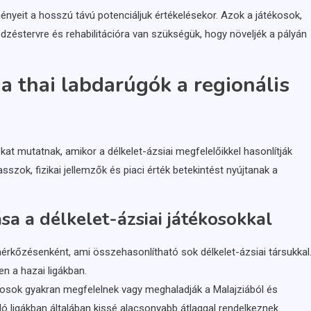
ényeit a hosszú távú potenciáljuk értékelésekor. Azok a játékosok,
edzéstervre és rehabilitációra van szükségük, hogy növeljék a pályán
a thai labdarúgók a regionális
at mutatnak, amikor a délkelet-ázsiai megfelelőikkel hasonlítják
zok, fizikai jellemzők és piaci érték betekintést nyújtanak a
a a délkelet-ázsiai játékosokkal
mérkőzésenként, ami összehasonlítható sok délkelet-ázsiai társukkal
n a hazai ligákban.
ékosok gyakran megfelelnek vagy meghaladják a Malajziából és
 ligákban általában kissé alacsonyabb átlaggal rendelkeznek.