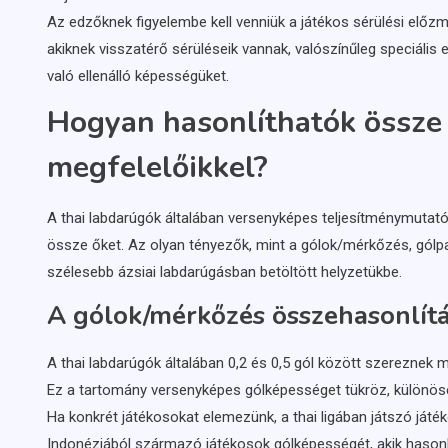
Az edzőknek figyelembe kell venniük a játékos sérülési előzm
akiknek visszatérő sérüléseik vannak, valószínűleg speciális 
való ellenálló képességüket.
Hogyan hasonlíthatók össze 
megfelelőikkel?
A thai labdarúgók általában versenyképes teljesítménymutatók
össze őket. Az olyan tényezők, mint a gólok/mérkőzés, gólpass
szélesebb ázsiai labdarúgásban betöltött helyzetükbe.
A gólok/mérkőzés összehasonlítás
A thai labdarúgók általában 0,2 és 0,5 gól között szereznek 
Ez a tartomány versenyképes gólképességet tükröz, különöse
Ha konkrét játékosokat elemezünk, a thai ligában játszó ját
Indonéziából származó játékosok gólképességét, akik hasonló