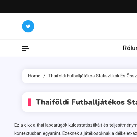
Skip
to
content
Rólu
Home
Thaiföldi Futballjátékos Statisztikák És Öss
Thaiföldi Futballjátékos St
Ez a cikk a thai labdarúgók kulcsstatisztikáit és teljesítmén
kontextusban egyaránt. Ezeknek a játékosoknak a délkelet-áz