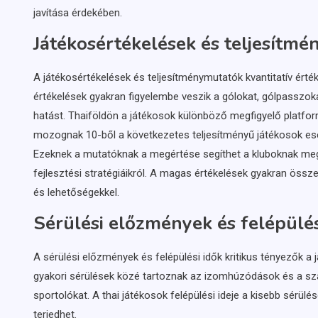
javítása érdekében.
Játékosértékelések és teljesítm
A játékosértékelések és teljesítménymutatók kvantitatív érté
értékelések gyakran figyelembe veszik a gólokat, gólpasszok
hatást. Thaiföldön a játékosok különböző megfigyelő platfor
mozognak 10-ből a következetes teljesítményű játékosok es
Ezeknek a mutatóknak a megértése segíthet a kluboknak me
fejlesztési stratégiáikról. A magas értékelések gyakran öss
és lehetőségekkel.
Sérülési előzmények és felépülés
A sérülési előzmények és felépülési idők kritikus tényezők 
gyakori sérülések közé tartoznak az izomhúzódások és a sza
sportolókat. A thai játékosok felépülési ideje a kisebb sérü
terjedhet.