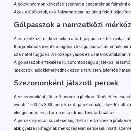
A gólok nyomon követése segíthet a csapatoknak felmérni eg
Azok a játékosok, akik folyamatosan az átlag felett teljesíte
Gólpasszok a nemzetközi mérkő
A nemzetközi mérkőzéseken adott gólpasszok tükrözik a ját
thai játékosok évente átlagosan 3-5 gólpasszt adhatnak nem
számától függően. A középpályások és csatárok általában 
A gólpasszok értékelése kulcsfontosságú a játékos látásm
játékosok, akik kiemelkednek ezen a területen, jelentős hatás
Szezononként játszott percek
A szezononként játszott percek a játékos fittségét és csapatá
évente 1500 és 3000 perc között játszhatnak, a kezdők által
elengedhetetlen a forma és a ritmus fenntartásához.
A percek nyomon követése segíthet az edzőknek a játékosok
akik gyakran kihagynak mérkőzéseket sérülések miatt, szem