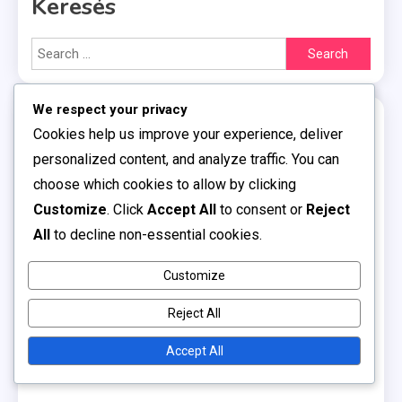
Keresés
Search
for:
We respect your privacy
Kategóriák
Cookies help us improve your experience, deliver
personalized content, and analyze traffic. You can
Amerikai Futballjátékos Statisztikák és
choose which cookies to allow by clicking
Összehasonlítások
Customize
. Click
Accept All
to consent or
Reject
All
to decline non-essential cookies.
Bangladesi Futballjátékos Statisztikák
Bulgária Futballjátékos Statisztikák
Customize
Cseh Futballjátékos Statisztikák és
Reject All
Összehasonlítások
Accept All
Dél-koreai Futballjátékos Statisztikák