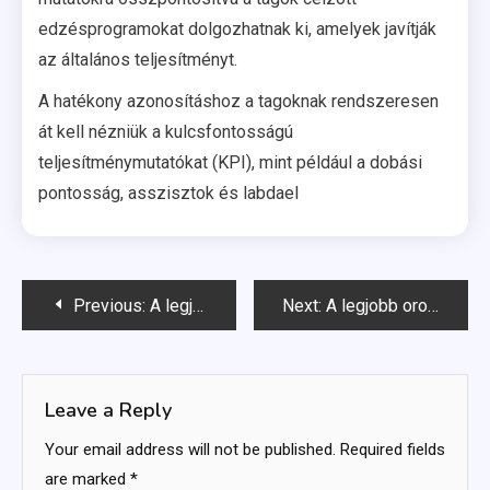
edzésprogramokat dolgozhatnak ki, amelyek javítják
az általános teljesítményt.
A hatékony azonosításhoz a tagoknak rendszeresen
át kell nézniük a kulcsfontosságú
teljesítménymutatókat (KPI), mint például a dobási
pontosság, asszisztok és labdael
Post
Previous:
A legjobb indonéz labdarúgók mérkőzés teljesítmény mutatói alapján
Next:
A legjobb orosz labdarúgók és teljesítménymutatóik
navigation
Leave a Reply
Your email address will not be published.
Required fields
are marked
*