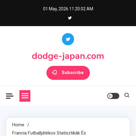
Skip
01 May, 2026
11:20:03 AM
to
content
dodge-japan.com
Subscribe
Home
Francia Futballjátékos Statisztikák És