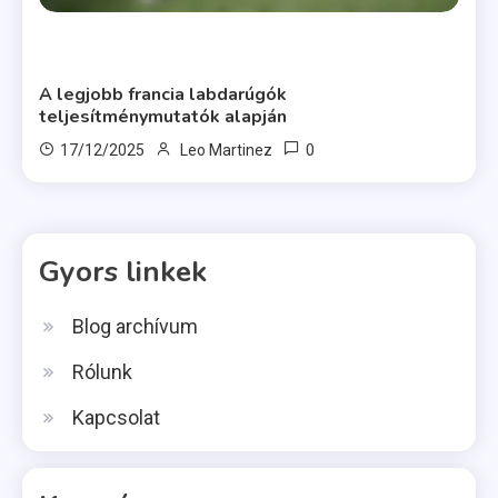
Francia Futballjátékos Statisztikák és Összehasonlítások
A legjobb francia labdarúgók
teljesítménymutatók alapján
0
17/12/2025
Leo Martinez
Gyors linkek
Blog archívum
Rólunk
Kapcsolat