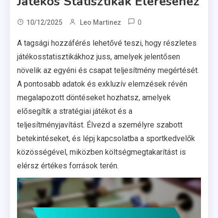
Játékos Statisztikák Eléréséhez
0
10/12/2025
Leo Martinez
A tagsági hozzáférés lehetővé teszi, hogy részletes
játékosstatisztikákhoz juss, amelyek jelentősen
növelik az egyéni és csapat teljesítmény megértését.
A pontosabb adatok és exkluzív elemzések révén
megalapozott döntéseket hozhatsz, amelyek
elősegítik a stratégiai játékot és a
teljesítményjavítást. Élvezd a személyre szabott
betekintéseket, és lépj kapcsolatba a sportkedvelők
közösségével, miközben költségmegtakarítást is
elérsz értékes források terén.