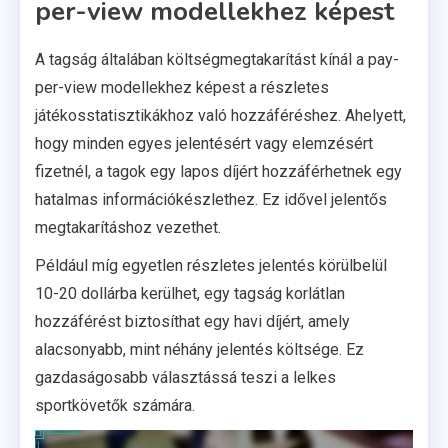
per-view modellekhez képest
A tagság általában költségmegtakarítást kínál a pay-
per-view modellekhez képest a részletes
játékosstatisztikákhoz való hozzáféréshez. Ahelyett,
hogy minden egyes jelentésért vagy elemzésért
fizetnél, a tagok egy lapos díjért hozzáférhetnek egy
hatalmas információkészlethez. Ez idővel jelentős
megtakarításhoz vezethet.
Például míg egyetlen részletes jelentés körülbelül
10-20 dollárba kerülhet, egy tagság korlátlan
hozzáférést biztosíthat egy havi díjért, amely
alacsonyabb, mint néhány jelentés költsége. Ez
gazdaságosabb választássá teszi a lelkes
sportkövetők számára.